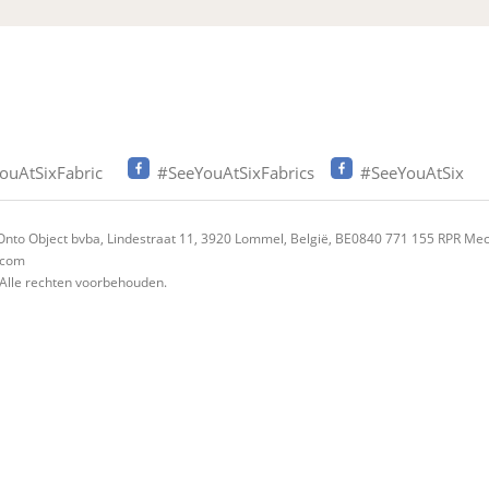
ouAtSixFabric
#SeeYouAtSixFabrics
#SeeYouAtSix
nto Object bvba, Lindestraat 11, 3920 Lommel, België, BE0840 771 155 RPR Me
 com
 Alle rechten voorbehouden.